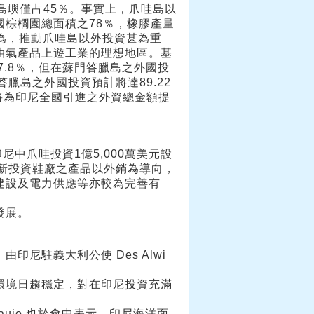
島嶼僅占45％。事實上，爪哇島以
棕櫚園總面積之78％，橡膠產量
認為，推動爪哇島以外投資甚為重
油氣產品上遊工業的理想地區。基
7.8％，但在蘇門答臘島之外國投
門答臘島之外國投資預計將達89.22
島將為印尼全國引進之外資總金額提
在印尼中爪哇投資1億5,000萬美元設
國新投資鞋廠之產品以外銷為導向，
建設及電力供應等亦較為完善有
發展。
尼駐義大利公使 Des Alwi
環境日趨穩定，對在印尼投資充滿
raujo 也於會中表示，印尼海洋面