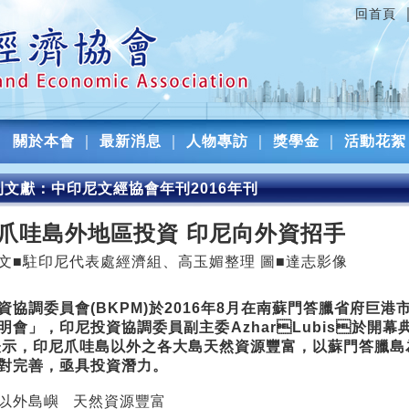
回首頁
關於本會
｜
最新消息
｜
人物專訪
｜
獎學金
｜
活動花絮
刊文獻：中印尼文經協會年刊2016年刊
爪哇島外地區投資 印尼向外資招手
文■駐印尼代表處經濟組、高玉媚整理 圖■達志影像
資協調委員會(BKPM)於2016年8月在南蘇門答臘省府巨
明會」，印尼投資協調委員副主委AzharLubis於開
表示，印尼爪哇島以外之各大島天然資源豐富，以蘇門答臘島
對完善，亟具投資潛力。
以外島嶼 天然資源豐富