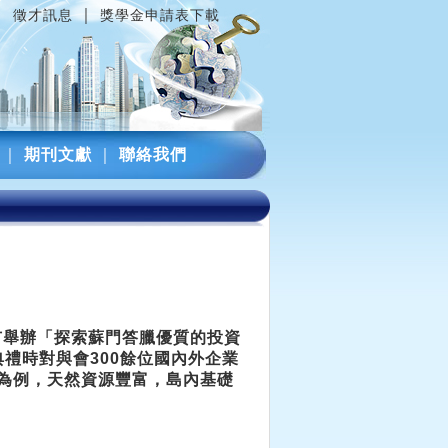
｜
｜
徵才訊息
獎學金申請表下載
｜
期刊文獻
｜
聯絡我們
港市舉辦「探索蘇門答臘優質的投資
幕典禮時對與會300餘位國內外企業
為例，天然資源豐富，島內基礎