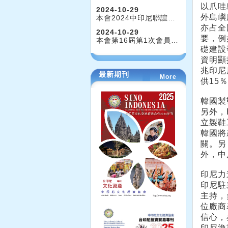
以爪哇
2024-10-29
外島嶼
本會2024中印尼聯誼…
亦占全
2024-10-29
要，例
本會第16屆第1次會員…
礎建設
資明顯
兆印尼
最新期刊
More
供15
韓國製
另外，B
立製鞋
韓國將
關。另
外，中
印尼力
印尼駐
主持，
位廠商
信心，
印尼漁