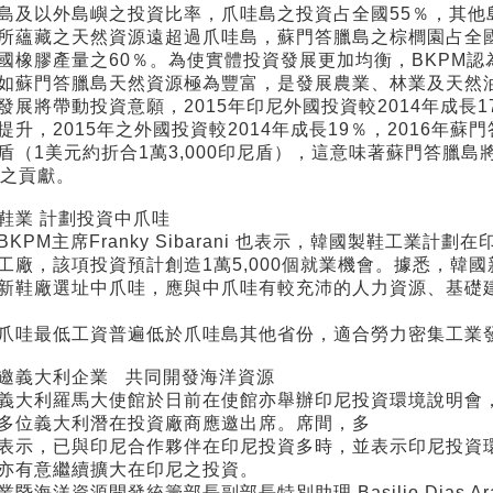
島及以外島嶼之投資比率，爪哇島之投資占全國55％，其他
所蘊藏之天然資源遠超過爪哇島，蘇門答臘島之棕櫚園占全國
國橡膠產量之60％。為使實體投資發展更加均衡，BKPM
如蘇門答臘島天然資源極為豐富，是發展農業、林業及天然
發展將帶動投資意願，2015年印尼外國投資較2014年成長1
提升，2015年之外國投資較2014年成長19％，2016年蘇
盾（1美元約折合1萬3,000印尼盾），這意味著蘇門答臘
％之貢獻。
鞋業 計劃投資中爪哇
KPM主席Franky Sibarani 也表示，韓國製鞋工業計劃
工廠，該項投資預計創造1萬5,000個就業機會。據悉，韓
新鞋廠選址中爪哇，應與中爪哇有較充沛的人力資源、基礎
爪哇最低工資普遍低於爪哇島其他省份，適合勞力密集工業
邀義大利企業 共同開發海洋資源
義大利羅馬大使館於日前在使館亦舉辦印尼投資環境說明會，由印
多位義大利潛在投資廠商應邀出席。席間，多
表示，已與印尼合作夥伴在印尼投資多時，並表示印尼投資
亦有意繼續擴大在印尼之投資。
業暨海洋資源開發統籌部長副部長特別助理 Basilio Dias A