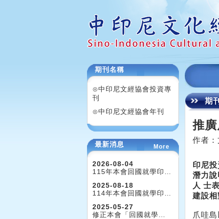
期刊名稱
⊙中印尼文經協會投資專
刊
期
⊙中印尼文經協會年刊
推廣
作者：
最新消息
More
2026-08-04
印尼投
115年本會回國就學印…
潛力說
2025-08-18
人 士
114年本會回國就學印…
建設相
2025-05-27
修正本會「回國就學…
爪哇島