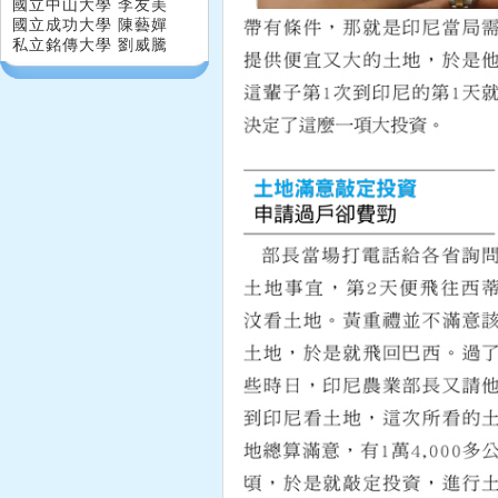
國立中山大學 李友美
國立成功大學 陳藝嬋
私立銘傳大學 劉威騰