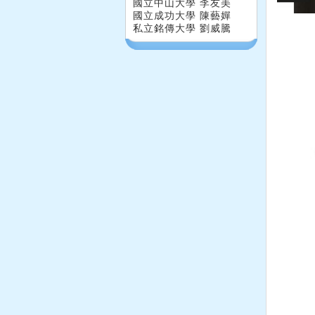
國立中山大學 李友美
國立成功大學 陳藝嬋
私立銘傳大學 劉威騰