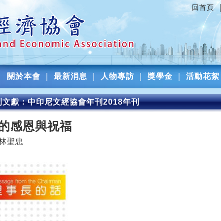
回首頁
關於本會
｜
最新消息
｜
人物專訪
｜
獎學金
｜
活動花絮
刊文獻：中印尼文經協會年刊2018年刊
的感恩與祝福
林聖忠