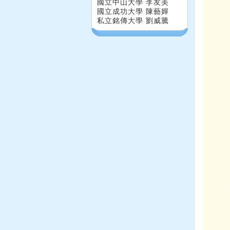
國立中山大學 李友美
國立成功大學 陳藝嬋
私立銘傳大學 劉威騰