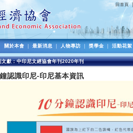
回首頁
關於本會
｜
最新消息
｜
人物專訪
｜
獎學金
｜
活動花絮
刊文獻：中印尼文經協會年刊2020年刊
分鐘認識印尼-印尼基本資訊