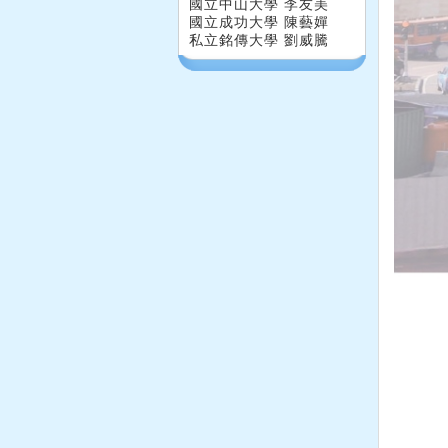
國立中山大學 李友美
國立成功大學 陳藝嬋
私立銘傳大學 劉威騰