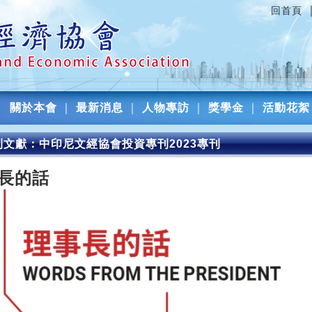
回首頁
關於本會
｜
最新消息
｜
人物專訪
｜
獎學金
｜
活動花絮
刊文獻：中印尼文經協會投資專刊2023專刊
長的話