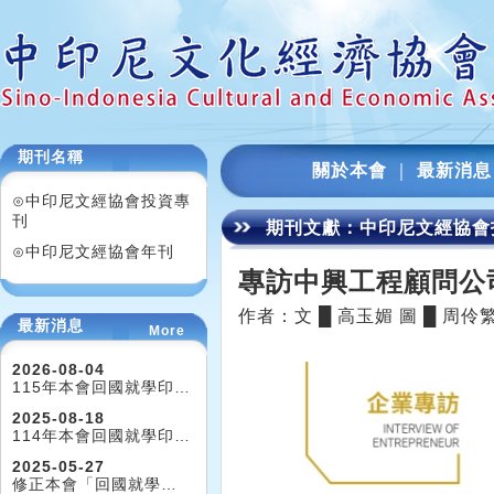
期刊名稱
關於本會
｜
最新消息
⊙中印尼文經協會投資專
刊
期刊文獻：中印尼文經協會投
⊙中印尼文經協會年刊
專訪中興工程顧問公
作者：文 █ 高玉媚 圖 █ 周
最新消息
More
2026-08-04
115年本會回國就學印…
2025-08-18
114年本會回國就學印…
2025-05-27
修正本會「回國就學…