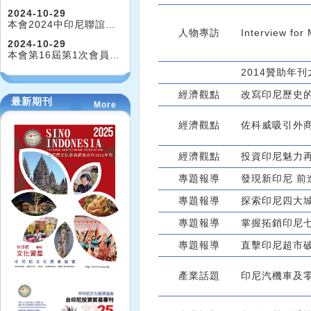
2024-10-29
本會2024中印尼聯誼…
人物專訪
Interview for
2024-10-29
本會第16屆第1次會員…
2014贊助年
經濟觀點
改寫印尼歷史
最新期刊
More
經濟觀點
佐科威吸引外
經濟觀點
投資印尼魅力
專題報導
發現新印尼 前
專題報導
探索印尼四大
專題報導
掌握拓銷印尼
專題報導
直擊印尼超市
產業話題
印尼汽機車及零