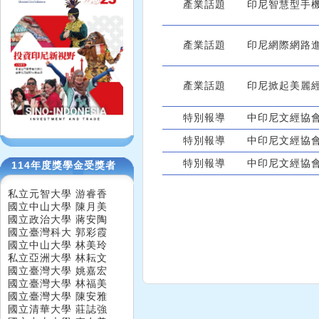
產業話題
印尼智慧型手
產業話題
印尼網際網路
產業話題
印尼掀起美麗
特別報導
中印尼文經協會
特別報導
中印尼文經協會
特別報導
中印尼文經協會
114年度獎學金受獎者
私立元智大學 游睿香
國立中山大學 陳月美
國立政治大學 蔣安陶
國立臺灣科大 郭彩霞
國立中山大學 林美玲
私立亞洲大學 林耘文
國立臺灣大學 姚嘉宏
國立臺灣大學 林福美
國立臺灣大學 陳安雅
國立清華大學 莊誌強